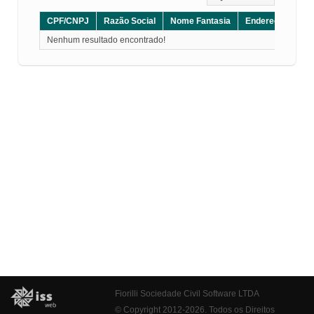
CPF/CNPJ
Razão Social
Nome Fantasia
Endereço
CE
Nenhum resultado encontrado!
Fiorilli Sociedade Civil Software LTDA
© Copyright 2012-2026. Todos os Direitos